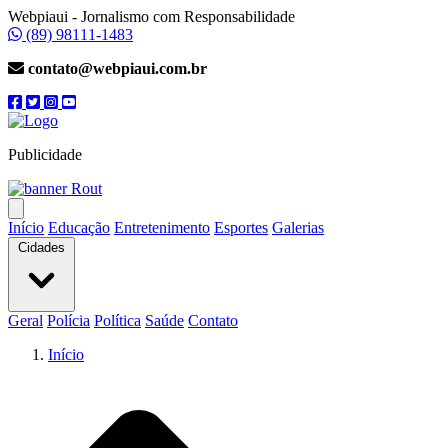
Webpiaui - Jornalismo com Responsabilidade
(89) 98111-1483
contato@webpiaui.com.br
Publicidade
Início
Educação
Entretenimento
Esportes
Galerias
Cidades
Geral
Polícia
Política
Saúde
Contato
Início