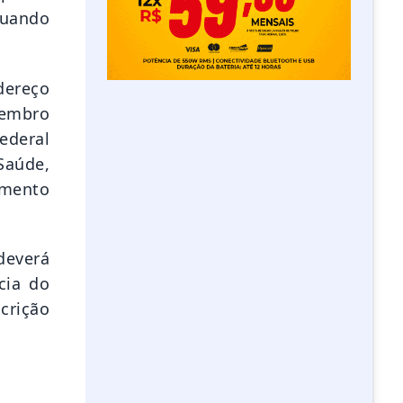
quando
dereço
membro
ederal
Saúde,
amento
deverá
cia do
crição