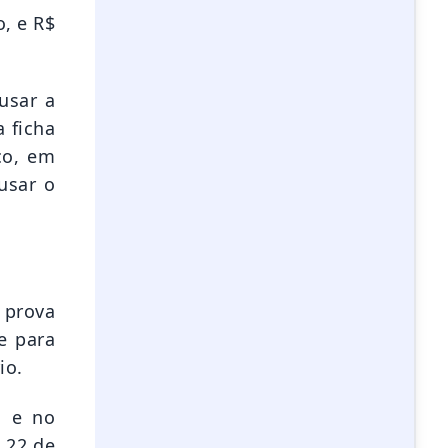
o, e R$
usar a
 ficha
co, em
usar o
 prova
e para
io.
o e no
m 22 de