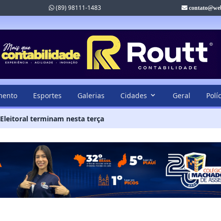
(89) 98111-1483
contato@web
mento
Esportes
Galerias
Cidades
Geral
Polí
 Eleitoral terminam nesta terça