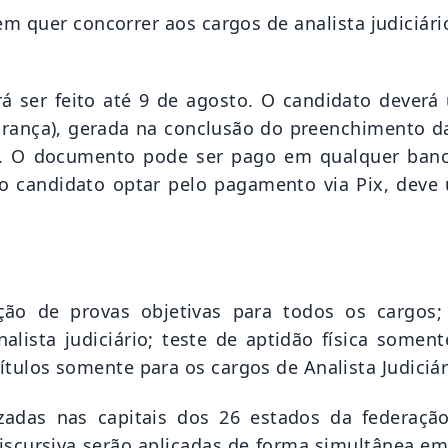
em quer concorrer aos cargos de analista judiciári
 ser feito até 9 de agosto. O candidato deverá 
rança), gerada na conclusão do preenchimento da
spe. O documento pode ser pago em qualquer ban
 o candidato optar pelo pagamento via Pix, deve 
ção de provas objetivas para todos os cargos;
lista judiciário; teste de aptidão física soment
 títulos somente para os cargos de Analista Judiciár
izadas nas capitais dos 26 estados da federaçã
 discursiva serão aplicadas de forma simultânea e