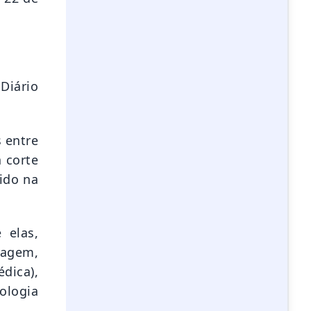
Diário
s entre
a corte
lido na
 elas,
magem,
édica),
nologia