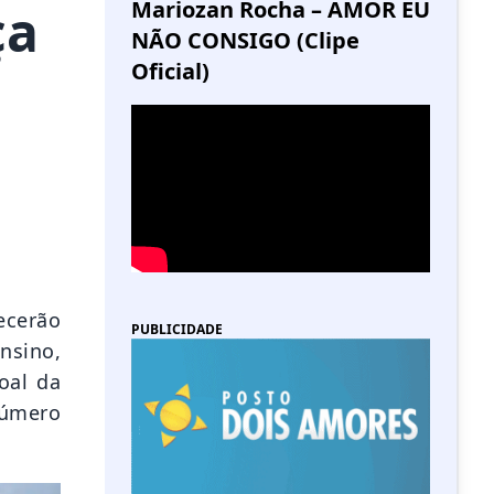
Mariozan Rocha – AMOR EU
ça
NÃO CONSIGO (Clipe
Oficial)
recerão
PUBLICIDADE
ensino,
oal da
número