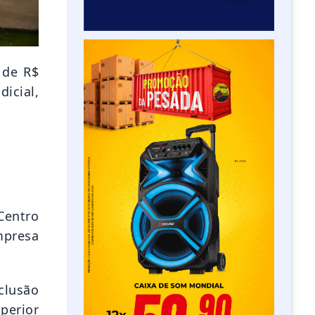
 de R$
dicial,
 Centro
mpresa
clusão
uperior