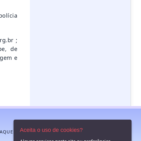
polícia
g.br ;
pe, de
agem e
Aceita o uso de cookies?
TAQUES
FALE CONOSCO